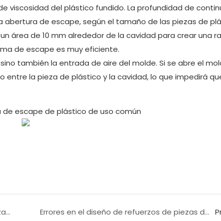
 de viscosidad del plástico fundido. La profundidad de conti
a abertura de escape, según el tamaño de las piezas de plá
n área de 10 mm alrededor de la cavidad para crear una r
stema de escape es muy eficiente.
sino también la entrada de aire del molde. Si se abre el mol
 entre la pieza de plástico y la cavidad, lo que impedirá qu
ra de escape de plástico de uso común
Cómo solucionar la línea de soldadura de piezas moldeadas por inyección
Errores en el diseño de refuerzos de piezas de plástico
P