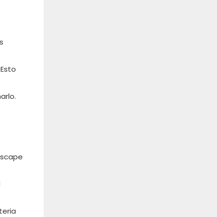
s
 Esto
arlo.
 escape
l
teria