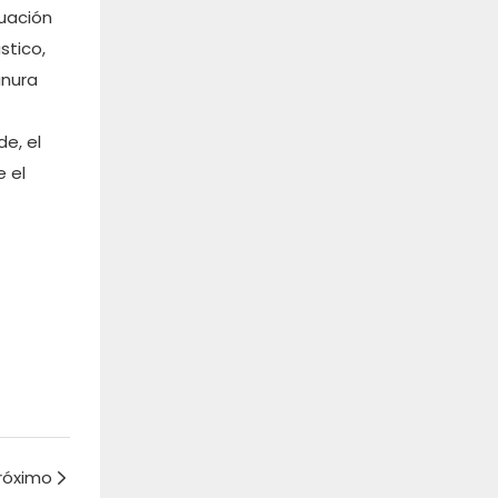
nuación
stico,
anura
de, el
e el
róximo