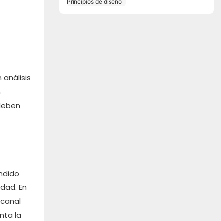
diseño
 análisis
n
 deben
undido
idad. En
 canal
nta la