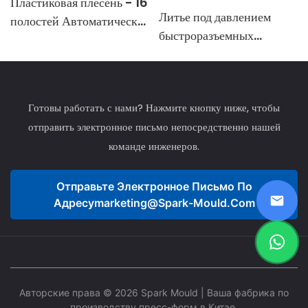
Пластиковая плесень - 16
Литье под давлением
полостей Автоматическая
быстроразъемных
откручивая нить форма
соединений и контргаек
для ирригационных
систем.
Готовы работать с нами? Нажмите кнопку ниже, чтобы
отправить электронное письмо непосредственно нашей
команде инженеров.
Отправьте Электронное Письмо По
Адресу
Marketing@spark-Mould.com
Авторские права © 2026 Spark Mould
| Ваша фабрика по
производству пресс-форм в Китае.