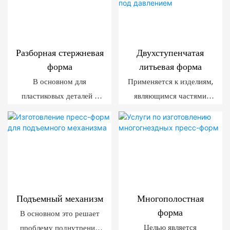
случаях, когда
предъявляются высокие
требования к качеству
резьбы.
Разборная стержневая
Двухступенчатая
форма
литьевая форма
В основном для
Применяется к изделиям,
пластиковых деталей с
являющимся частями
глубокими внутренними
двух цветов или
выточками, сложными
состоящими из разных
внутренними полостями,
материалов.
резьбой и т. д.
Подъемный механизм
Многополостная
форма
В основном это решает
Целью является
проблему поднутрений