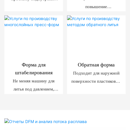
повышение
внутри изделия, которые
эффективности и
затрудняют прямой
снижение удельных
выброс.
затрат за счет
одновременного
многогнездного
формования.
Форма для
Обратная форма
штабелирования
Подходит для наружной
Не меняя машину для
поверхности пластиковых
литья под давлением,
деталей без следов от
можно наладить массовое
литника. Таким образом,
производство простых
происходит обратный
деталей из пластика.
выброс продукта.