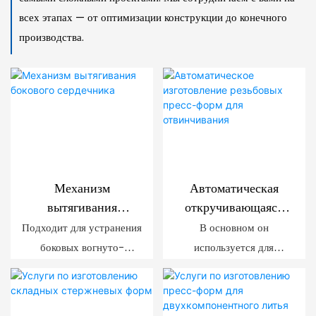
всех этапах — от оптимизации конструкции до конечного
производства.
Механизм
Автоматическая
вытягивания
откручивающаяся
бокового сердечника
резьба
Подходит для устранения
В основном он
боковых вогнуто-
используется для
выпуклых отверстий или
изготовления
поднутрений на
пластиковых деталей с
пластиковых деталях.
внутренней резьбой или в