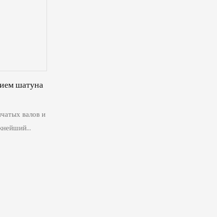
ные опорные
нием шатуна
нчатых валов и
ажнейший
ейное
ую силу. Их
ьного
рочности