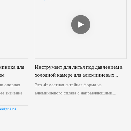
ипника для
Инструмент для литья под давлением в
ем
холодной камере для алюминиевых
сплавов
ии опорная
Это 4-местная литейная форма из
ее значение —
алюминиевого сплава с направляющими.
Интегрированный механизм скольжения
ой
используется для формирования сложных
ализированная
элементов, таких как боковые отверстия,
давлением
канавки и выточки в отливке.