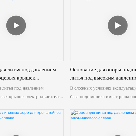
ля литья под давлением
Основание для опоры подш
рцевых крышек
литья под высоким давлени
телей
 литья под давлением
В сложных условиях эксплуатац
вых крышек электродвигателей
база подшипника имеет решающ
гольным камнем современного
это основа точности вращения,
позволяя производителям
грузоподъемности и долгосрочн
речные торцевые крышки с
надежности. Узнайте, как специ
й эффективностью.
технология литья под высоким 