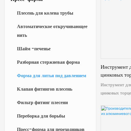
Плесень для колена трубы
Автоматическое откручивающее
нить
Шайм -печенье
Разборная стержневая форма
Инструмент д
цинковых то
Форма для литья под давлением
электродвига
Инструмент для
Клапан фитингов плесень
цинковых торце
является краеу
Фильтр фитинг плесени
производства, 
Переборка для борьбы
получать безуп
непревзойденно
Пресс-форма для переходников