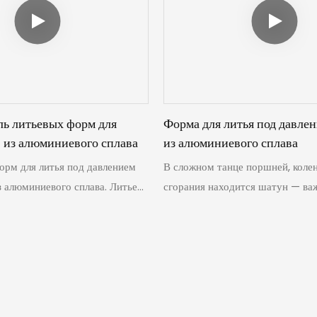
позволяет создавать превосход
основания подшипников
ь литьевых форм для
Форма для литья под давле
 из алюминиевого сплава
из алюминиевого сплава
орм для литья под давлением
В сложном танце поршней, коле
 алюминиевого сплава. Литье
сгорания находится шатун — в
авлением идеально
компонент, преобразующий лин
характеристикам алюминиевых
движение поршня во вращательн
ая эффективность, высокая
выигрышное сочетание значител
кая сложность и высокое
снижения веса и достаточной п
хности делают его
делает их незаменимыми.
ным выбором для массового