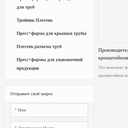
для труб
Тройник Плесень
Пресс-форма для крышки трубы
Плесень разъема труб
Производител
кронштейнов
Пресс-формы для упаковочной
Это комплект ф
продукции
кронштейнов из
алюминия под д
соответствует 
Отправьте свой запрос
сплавов. Высок
точность, высо
Имя
качество повер
предпочтитель
Электронная Почта