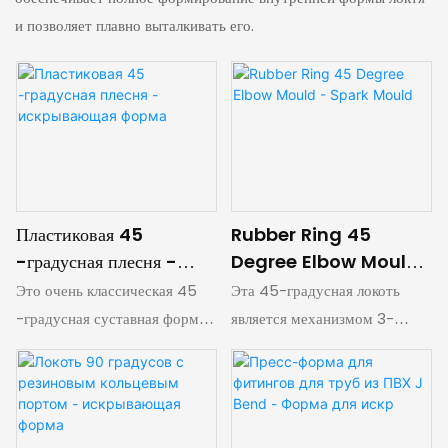
и позволяет плавно выталкивать его.
Пластиковая 45
Rubber Ring 45
-градусная плесня -
Degree Elbow Mould
искрывающая форма
- Spark Mould
Это очень классическая 45
Эта 45-градусная локоть
-градусная суставная форма.
является механизмом 3-
Плесень состоит из двух
листера. Механизм тяги ядра
наборов механизмов тяги
относительно сложный.
ядра. Один контролируется
Материалом продукта
цилиндром, а другой
является черным