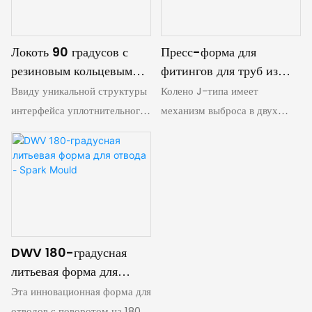
контролируется угловым
МАТЕРИАЛА ПВХ
штифтом
Локоть 90 градусов с
Пресс-форма для
резиновым кольцевым
фитингов для труб из
портом - искрывающая
ПВХ J Bend - Форма
Ввиду уникальной структуры
Колено J-типа имеет
форма
для искр
интерфейса уплотнительного
механизм выброса в двух
кольца на одном конце локоть
направлениях: одно
90 градусов мы
представляет собой полую
инновационно приняли два
конструкцию внутри трубки, а
различных механизмы формы
другое — боковое
складной ядра.
выступающее отверстие.
Поэтому мы приняли
конструкцию складного
DWV 180-градусная
сердечника и механизма
литьевая форма для
вытягивания сердечника с
отвода - Spark Mould
Эта инновационная форма для
угловым штифтом. Это не
отводов с поворотом на 180