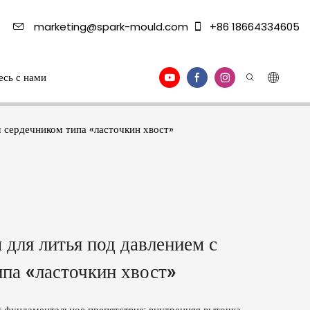
marketing@spark-mould.com
+86 18664334605
есь с нами
 сердечником типа «ласточкин хвост»
для литья под давлением с
па «ласточкин хвост»
т фундаментальное препятствие: внутренняя выточка,