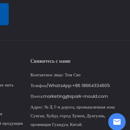
Свяжитесь с нами
Контактное лицо:
Том Сяо
ее нить
Телефон/WhatsApp:
+86 18664334605
Почта:
marketing@spark-mould.com
Адрес: № 3, 1-я дорога, промышленная зона
ем
Сунган, Хуйдэ, город Хумен, Дунгуань,
й продукции
провинция Гуандун, Китай.