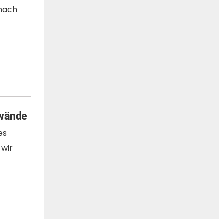
 nach
twände
es
wir