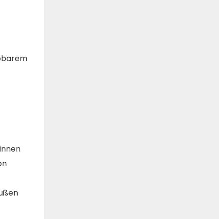
ppbarem
innen
on
außen