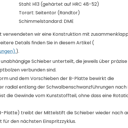
Stahl: H13 (gehärtet auf HRC 48-52)
Torart: Seitentor (Randtor)
Schimmelstandard: DME
eit verwendeten wir eine Konstruktion mit zusammenkla
ere Details finden Sie in diesem Artikel (
ungen).
).
nabhängige Schieber unterteilt, die jeweils über präzise
tbolzen verbunden sind.
orm und dem Vorschieben der B-Platte bewirkt die
ber radial entlang der Schwalbenschwanzführungen nach 
st die Gewinde vom Kunststoffteil, ohne dass eine Rotati
Platte) treibt der Mittelstift die Schieber wieder nach 
it für den nächsten Einspritzzyklus.