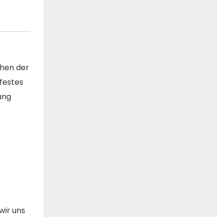
chen der
festes
ung
wir uns