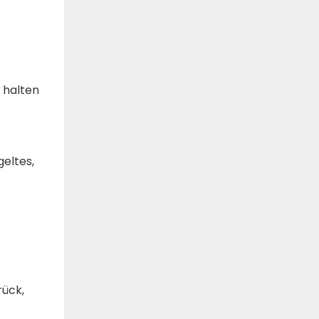
 halten
eltes,
rück,