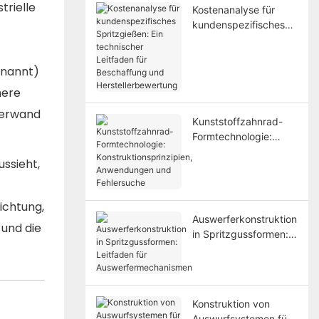
trielle
Kostenanalyse für
kundenspezifisches
Spritzgießen: Ein
technischer Leitfaden
enannt)
für Beschaffung und
Herstellerbewertung
here
terwand
Kunststoffzahnrad-
Formtechnologie:
Konstruktionsprinzipie
ssieht,
n, Anwendungen und
Fehlersuche
ichtung,
Auswerferkonstruktion
 und die
in Spritzgussformen:
Leitfaden für
Auswerfermechanisme
n
Konstruktion von
Auswurfsystemen für