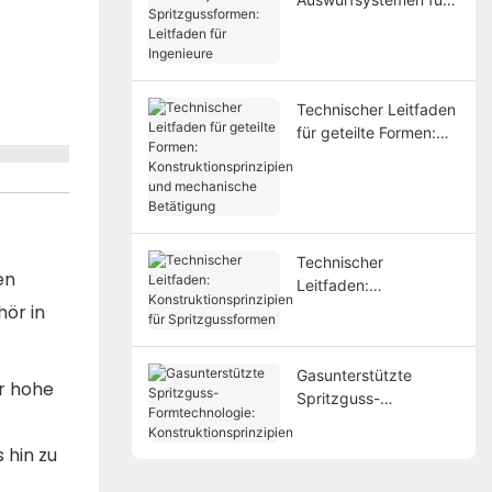
Spritzgussformen:
Leitfaden für
Ingenieure
Technischer Leitfaden
für geteilte Formen:
Konstruktionsprinzipie
n und mechanische
Betätigung
Technischer
en
Leitfaden:
Konstruktionsprinzipie
ör in
n für
Spritzgussformen
Gasunterstützte
ür hohe
Spritzguss-
Formtechnologie:
Konstruktionsprinzipie
 hin zu
n