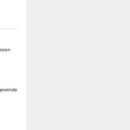
ossen
ngewinde