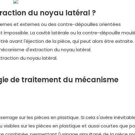
raction du noyau latéral ?
ternes et externes ou des contre-dépouilles orientées
 impossible. La cavité latérale ou la contre-dépouille moul
é avant l'éjection de la pièce, qui peut alors être extraite.
canisme d'extraction du noyau latéral.
traction du noyau latéral.
gie de traitement du mécanisme
 serrage sur les pièces en plastique. Si cela s'avère inévitabl
visibles sur les pièces en plastique et aussi courtes que po
ucture combinée, permettant l'usinage simultané de la pièce m