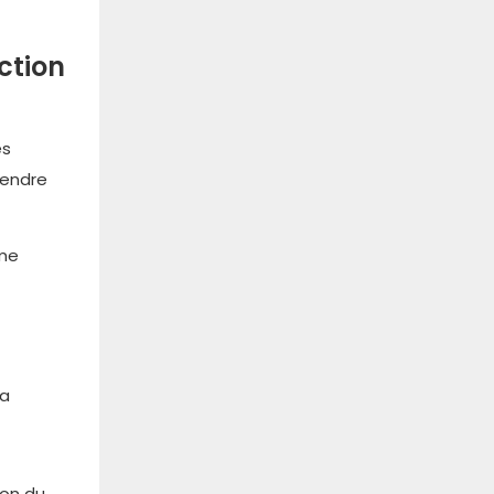
ction
es
rendre
mme
ra
ion du