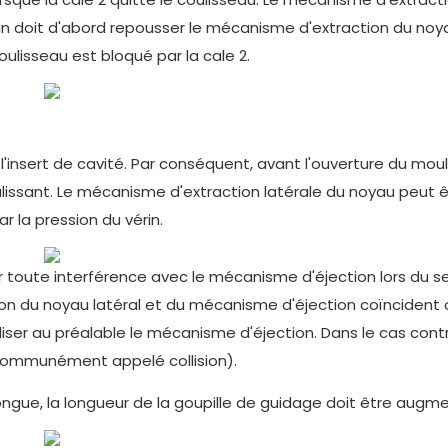
érin doit d'abord repousser le mécanisme d'extraction du noy
 coulisseau est bloqué par la cale 2.
l'insert de cavité. Par conséquent, avant l'ouverture du moul
oulissant. Le mécanisme d'extraction latérale du noyau peut 
ar la pression du vérin.
r toute interférence avec le mécanisme d'éjection lors du s
ion du noyau latéral et du mécanisme d'éjection coïncident 
liser au préalable le mécanisme d'éjection. Dans le cas contra
communément appelé collision).
 longue, la longueur de la goupille de guidage doit être augm