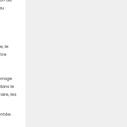
au
e, le
être
errage
dans le
ire, les
entée.