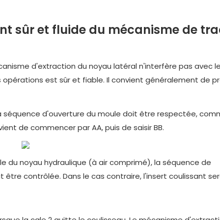
 sûr et fluide du mécanisme de tra
canisme d'extraction du noyau latéral n'interfère pas avec l
opérations est sûr et fiable. Il convient généralement de p
xe, la séquence d'ouverture du moule doit être respectée, co
nvient de commencer par AA, puis de saisir BB.
rale du noyau hydraulique (à air comprimé), la séquence de
tre contrôlée. Dans le cas contraire, l'insert coulissant se
orsque la cale 2 quitte le coulisseau. Le mécanisme d'extract