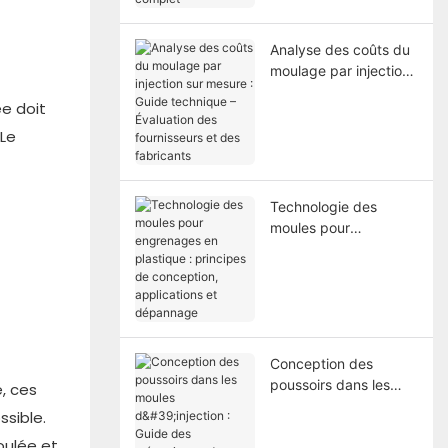
Analyse des coûts du
moulage par injection
sur mesure : Guide
ée doit
technique – Évaluation
des fournisseurs et
 Le
des fabricants
Technologie des
moules pour
engrenages en
plastique : principes
de conception,
applications et
dépannage
Conception des
poussoirs dans les
e, ces
moules d'injection :
ssible.
Guide des
oulée et
mécanismes de