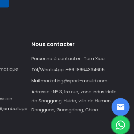
Nous contacter
Personne à contacter :
Tom Xiao
omatique
Tél/WhatsApp :
+86 18664334605
Mail:
marketing@spark-mould.com
Adresse : N° 3, 1re rue, zone industrielle
ession
de Songgang, Huide, ville de Humen,
39;emballage
Dongguan, Guangdong, Chine