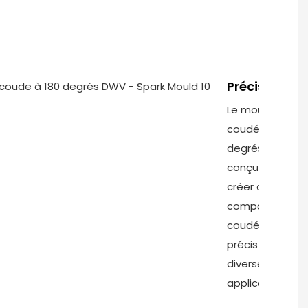
Précision
Le moule
coudé à 180
degrés est
conçu pour
créer des
composants
coudés
précis pour
diverses
applications.