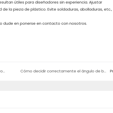
sultan útiles para diseñadores sin experiencia. Ajustar
 la pieza de plástico. Evite soldaduras, abolladuras, etc., 
 no dude en ponerse en contacto con nosotros.
Diseño de molde de corredor de calotes 10 errores que deben evitarse
Cómo decidir correctamente el ángulo de borrador de las piezas de plástico
P