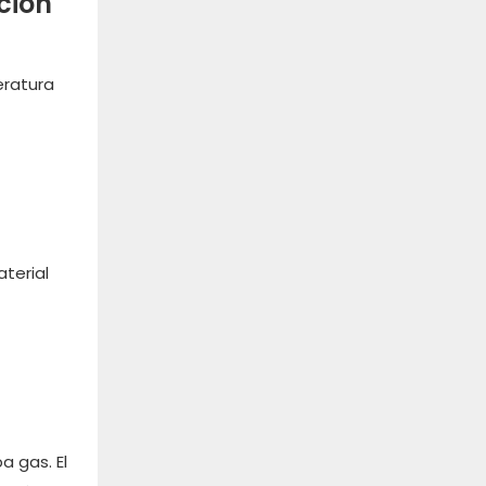
ción
eratura
terial
a gas. El