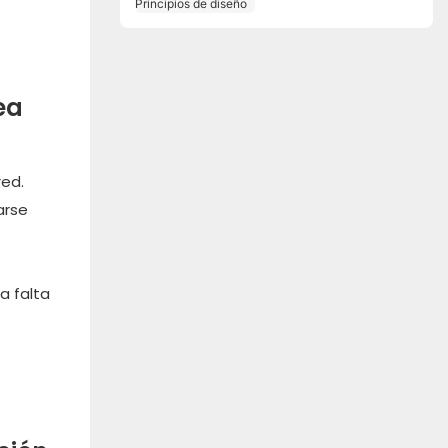
diseño
ea
red.
arse
s
a falta