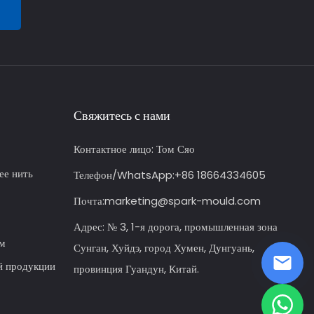
Свяжитесь с нами
Контактное лицо:
Том Сяо
ее нить
Телефон/WhatsApp:
+86 18664334605
Почта:
marketing@spark-mould.com
Адрес: № 3, 1-я дорога, промышленная зона
ем
Сунган, Хуйдэ, город Хумен, Дунгуань,
й продукции
провинция Гуандун, Китай.