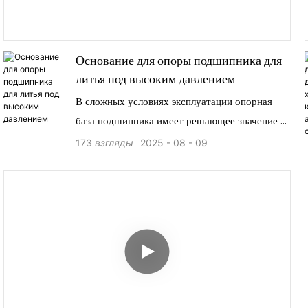
Основание для опоры подшипника для
литья под высоким давлением
В сложных условиях эксплуатации опорная
база подшипника имеет решающее значение —
это основа точности вращения,
173
взгляды
2025
08
09
грузоподъемности и долгосрочной
надежности. Узнайте, как специализированная
технология литья под высоким давлением
позволяет создавать превосходные опорные
основания подшипников