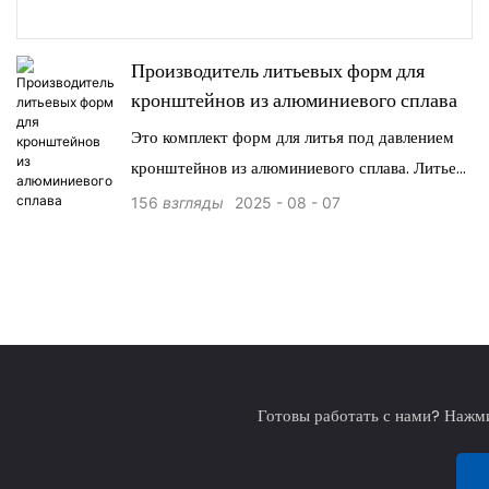
Производитель литьевых форм для
кронштейнов из алюминиевого сплава
Это комплект форм для литья под давлением
кронштейнов из алюминиевого сплава. Литье
алюминия под давлением идеально
156
взгляды
2025
08
07
соответствует характеристикам алюминиевых
сплавов. Высокая эффективность, высокая
точность, высокая сложность и высокое
качество поверхности делают его
предпочтительным выбором для массового
производства небольших
Готовы работать с нами? Нажми