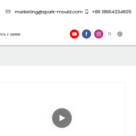
marketing@spark-mould.com
+86 18664334605
есь с нами