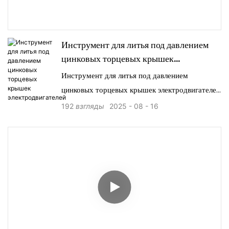
Инструмент для литья под давлением
цинковых торцевых крышек
электродвигателей
Инструмент для литья под давлением
цинковых торцевых крышек электродвигателей
является краеугольным камнем современного
192
взгляды
2025
08
16
производства, позволяя производителям
получать безупречные торцевые крышки с
непревзойденной эффективностью.