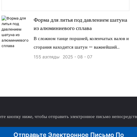
Форма для литья под давлением шатуна
из алюминиевого сплава
В сложном танце поршней, коленчатых валов и
сгорания находится шатун — важнейший
компонент, преобразующий линейное
155
взгляды
2025
08
07
движение поршня во вращательную силу. Их
выигрышное сочетание значительного
снижения веса и достаточной прочности
делает их незаменимыми.
те кнопку ниже, чтобы отправить электронное письмо непосредст
Отправьте Электронное Письмо По