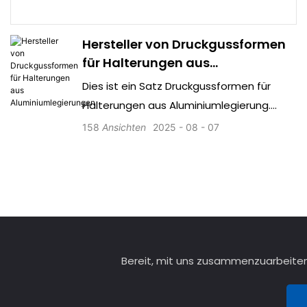
Hersteller von Druckgussformen
für Halterungen aus
Aluminiumlegierungen
Dies ist ein Satz Druckgussformen für
Halterungen aus Aluminiumlegierung.
Aluminiumdruckguss entspricht perfekt
158
Ansichten
2025
08
07
den Eigenschaften von
Aluminiumlegierungen. Seine hohe
Effizienz, hohe Präzision, hohe
Komplexität und hohe
Oberflächenqualität machen es zur
bevorzugten Wahl für die
Massenproduktion von kleinen
Bereit, mit uns zusammenzuarbeiten?