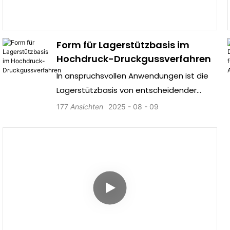
Form für Lagerstützbasis im
Hochdruck-Druckgussverfahren
In anspruchsvollen Anwendungen ist die
Lagerstützbasis von entscheidender
Bedeutung – sie bildet die Grundlage für
177
Ansichten
2025
08
09
Rotationsgenauigkeit, Lastaufnahme und
langfristige Zuverlässigkeit. Entdecken Sie,
wie spezielle Hochdruck-Druckguss-
Formtechnologie überlegene
Lagerstützbasen ermöglicht.