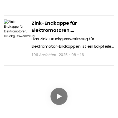
Zink-Endkappe für
Elektromotoren,
Druckgusswerkzeug
Das Zink-Druckgusswerkzeug für
Elektromotor-Endkappen ist ein Eckpfeiler
der modernen Produktion und ermöglicht
196
Ansichten
2025
08
16
es Herstellern, makellose Endkappen mit
unübertroffener Effizienz herzustellen.