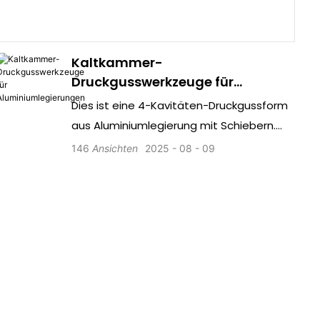
Kaltkammer-
Druckgusswerkzeuge für
Aluminiumlegierungen
Dies ist eine 4-Kavitäten-Druckgussform
aus Aluminiumlegierung mit Schiebern.
Der integrierte Schiebemechanismus
146
Ansichten
2025
08
09
dient zum Formen komplexer Merkmale
wie seitlicher Löcher, Nuten und
Hinterschneidungen im Gussteil