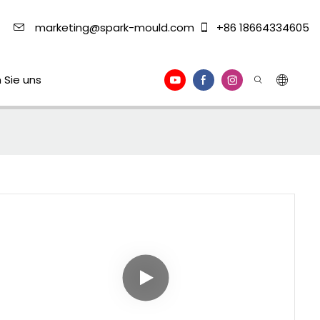
marketing@spark-mould.com
+86 18664334605
 Sie uns