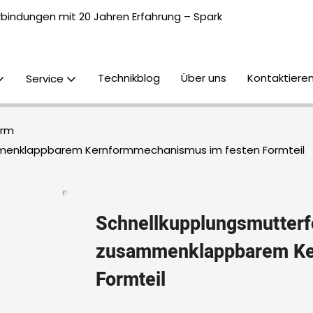
erbindungen mit 20 Jahren Erfahrung – Spark
Technikblog
Über uns
Kontaktieren
Service
orm
mmenklappbarem Kernformmechanismus im festen Formteil
Schnellkupplungsmutterf
zusammenklappbarem Ke
Formteil