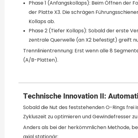
Phase 1 (Anfangskollaps): Beim Öffnen der Fo
der Platte X3. Die schrägen Führungsschien
Kollaps ab.
Phase 2 (Tiefer Kollaps): Sobald der erste Ve
zentrale Querwelle (an X2 befestigt) greift n
Trennlinientrennung: Erst wenn alle 8 Segmente 
(A/B-Platten).
Technische Innovation II: Automa
Sobald die Nut des feststehenden O-Rings frei
Zykluszeit zu optimieren und Gewindefresser 
Anders als bei der herkömmlichen Methode, bei
axial stationär: