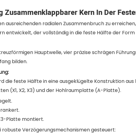
ig Zusammenklappbarer Kern In Der Feste
n ausreichenden radialen Zusammenbruch zu erreichen, 
twickelt, der vollständig in die feste Hälfte der Form in
kreuzförmigen Hauptwelle, vier präzise schrägen Führun
ang bilden.
ung:
d die feste Hälfte in eine ausgeklügelte Konstruktion aus
en (X1, X2, X3) und der Hohlraumplatte (A-Platte).
egelt.
erankert.
3-Platte montiert.
ei robuste Verzögerungsmechanismen gesteuert: