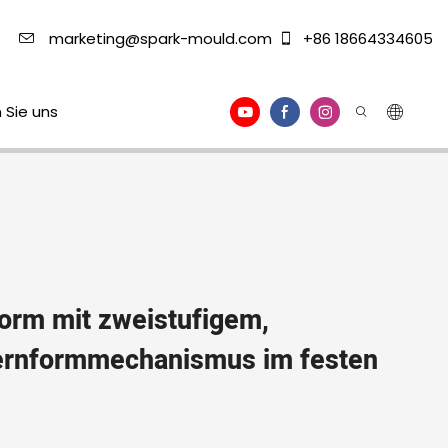
marketing@spark-mould.com
+86 18664334605
 Sie uns
orm mit zweistufigem,
rnformmechanismus im festen