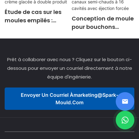
Étude de cas sur les
Conception de moule
moules empilés :
pour bouchons
Production à haut
d'emballage à paroi
rendement de
mince : système à
couvercles de crème
canaux semi-chauds
glacée à double
Prêt à collaborer avec nous ? Cliquez sur le bouton ci-
à 16 cavités avec
produit
éjection forcée
dessous pour envoyer un courriel directement à notre
équipe d'ingénierie.
Envoyer Un Courriel À
Marketing@spark-
Mould.com