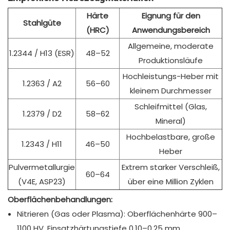
Härte
Eignung für den
Stahlgüte
(HRC)
Anwendungsbereich
Allgemeine, moderate
1.2344 / H13 (ESR)
48–52
Produktionsläufe
Hochleistungs-Heber mit
1.2363 / A2
56–60
kleinem Durchmesser
Schleifmittel (Glas,
1.2379 / D2
58–62
Mineral)
Hochbelastbare, große
1.2343 / H11
46–50
Heber
Pulvermetallurgie
Extrem starker Verschleiß,
60–64
(V4E, ASP23)
über eine Million Zyklen
Oberflächenbehandlungen:
Nitrieren (Gas oder Plasma): Oberflächenhärte 900–
1100 HV, Einsatzhärtungstiefe 0,10–0,25 mm.