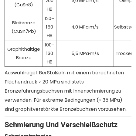
200
3,0 MPa·m/s
Ölimprä
(CuSn8)
HB
120–
Bleibronze
150
4,0 MPa·m/s
Selbstsc
(CuSn7Pb)
HB
100–
Graphithaltige
130
5,5 MPa·m/s
Trockenl
Bronze
HB
Auswahlregel: Bei Stößeln mit einem berechneten
Flächendruck > 20 MPa sind stets
Bronzeführungsbuchsen mit Innenschmierung zu
verwenden. Für extreme Bedingungen (> 35 MPa)
sind graphitverstärkte Bronzebuchsen vorzusehen.
Schmierung Und Verschleißschutz