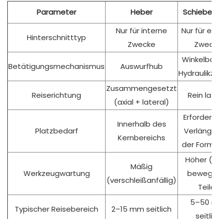
Parameter
Heber
Schiebere
Nur für interne
Nur für ex
Hinterschnitttyp
Zwecke
Zweck
Winkelbol
Betätigungsmechanismus
Auswurfhub
Hydraulikzy
Zusammengesetzt
Reiserichtung
Rein late
(axial + lateral)
Erfordert 
Innerhalb des
Platzbedarf
Verlänge
Kernbereichs
der Formb
Höher (m
Mäßig
Werkzeugwartung
bewegli
(verschleißanfällig)
Teile)
5–50 
Typischer Reisebereich
2–15 mm seitlich
seitlic