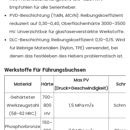
Empfohlen für alle Serienheber.
PVD-Beschichtung (TiAlN, AlCrN): Reibungskoeffizient
reduziert auf 0,30–0,40, Oberflächenhärte 3000–3500
HV. Unverzichtbar für glasfaserverstärkte Werkstoffe.
DLC-Beschichtung: Reibungskoeffizient 0,10–0,15. Wird
für klebrige Materialien (Nylon, TPE) verwendet, bei
denen das Festkleben des Hebers problematisch ist.
Werkstoffe Für Führungsbuchsen
Max PV
Material
Härte
Schmi
(Druck×Geschwindigkeit)
Gehärteter
700–
Werkzeugstahl
800
1,5 MPa·m/s
Schmie
(58–62 HRC)
HV
150–
Phosphorbronze