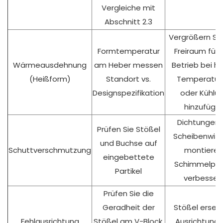
Vergleiche mit
Abschnitt 2.3
Vergrößern Si
Formtemperatur
Freiraum für
Wärmeausdehnung
am Heber messen
Betrieb bei h
(Heißform)
Standort vs.
Temperatur
Designspezifikation
oder Kühlu
hinzufüge
Dichtungen 
Prüfen Sie Stößel
Scheibenwisc
und Buchse auf
Schuttverschmutzung
montieren
eingebettete
Schimmelpfl
Partikel
verbesser
Prüfen Sie die
Geradheit der
Stößel erset
Fehlausrichtung
Stößel am V-Block.
Ausrichtung 