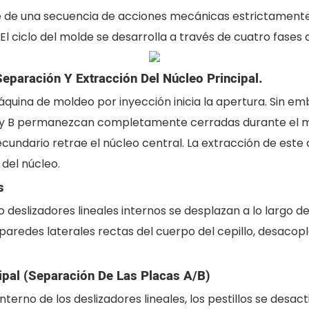
 de una secuencia de acciones mecánicas estrictamente s
 ciclo del molde se desarrolla a través de cuatro fases d
eparación Y Extracción Del Núcleo Principal.
máquina de moldeo por inyección inicia la apertura. Sin em
 y B permanezcan completamente cerradas durante el mo
ecundario retrae el núcleo central. La extracción de est
del núcleo.
s
o deslizadores lineales internos se desplazan a lo largo 
 paredes laterales rectas del cuerpo del cepillo, desac
ipal (separación De Las Placas A/B)
erno de los deslizadores lineales, los pestillos se desact