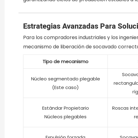
Estrategias Avanzadas Para Solu
Para los compradores industriales y los ingeni
mecanismo de liberación de socavado correcto e
Tipo de mecanismo
Socava
Núcleo segmentado plegable
rectangula
(Este caso)
rí
Estándar Propietario
Roscas int
Núcleos plegables
r
Expulsión forzada
Socava