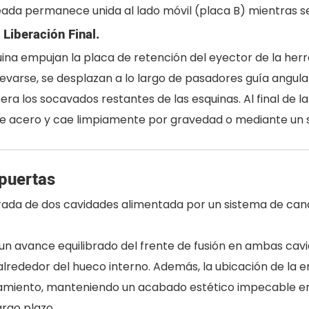
eada permanece unida al lado móvil (placa B) mientras se 
 Liberación Final.
áquina empujan la placa de retención del eyector de la he
elevarse, se desplazan a lo largo de pasadores guía angu
era los socavados restantes de las esquinas. Al final de la
e acero y cae limpiamente por gravedad o mediante un s
puertas
ibrada de dos cavidades alimentada por un sistema de ca
 un avance equilibrado del frente de fusión en ambas ca
alrededor del hueco interno. Además, la ubicación de la e
miento, manteniendo un acabado estético impecable en las
argo plazo.