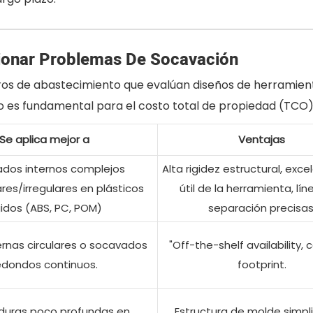
cionar Problemas De Socavación
eros de abastecimiento que evalúan diseños de herramien
s fundamental para el costo total de propiedad (TCO) y 
Se aplica mejor a
Ventajas
dos internos complejos
Alta rigidez estructural, exce
res/irregulares en plásticos
útil de la herramienta, lí
gidos (ABS, PC, POM)
separación precisas
ernas circulares o socavados
"Off-the-shelf availability
edondos continuos.
footprint.
duras poco profundas en
Estructura de molde simpli