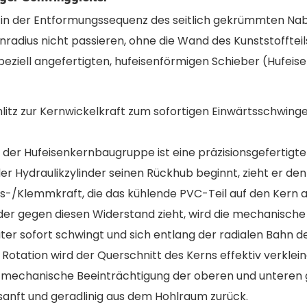
gt in der Entformungssequenz des seitlich gekrümmten N
adius nicht passieren, ohne die Wand des Kunststofftei
peziell angefertigten, hufeisenförmigen Schieber (Hufeis
hlitz zur Kernwickelkraft zum sofortigen Einwärtsschwing
l der Hufeisenkernbaugruppe ist eine präzisionsgefertigt
r Hydraulikzylinder seinen Rückhub beginnt, zieht er de
gs-/Klemmkraft, die das kühlende PVC-Teil auf den Kern 
r gegen diesen Widerstand zieht, wird die mechanische 
ter sofort schwingt und sich entlang der radialen Bahn 
 Rotation wird der Querschnitt des Kerns effektiv verklein
e mechanische Beeinträchtigung der oberen und unteren 
r sanft und geradlinig aus dem Hohlraum zurück.