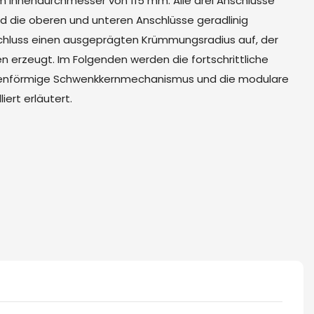
m Innendurchmesser von 115 mm. Alle drei Anschlüsse
d die oberen und unteren Anschlüsse geradlinig
nschluss einen ausgeprägten Krümmungsradius auf, der
n erzeugt. Im Folgenden werden die fortschrittliche
eisenförmige Schwenkkernmechanismus und die modulare
iert erläutert.