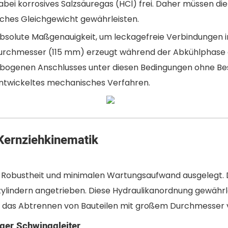
i korrosives Salzsäuregas (HCl) frei. Daher müssen die 
isches Gleichgewicht gewährleisten.
bsolute Maßgenauigkeit, um leckagefreie Verbindungen im
urchmesser (115 mm) erzeugt während der Abkühlphase 
gebogenen Anschlusses unter diesen Bedingungen ohne B
entwickeltes mechanisches Verfahren.
 Kernziehkinematik
f Robustheit und minimalen Wartungsaufwand ausgelegt. 
ylindern angetrieben. Diese Hydraulikanordnung gewährl
für das Abtrennen von Bauteilen mit großem Durchmesser
er Schwinggleiter