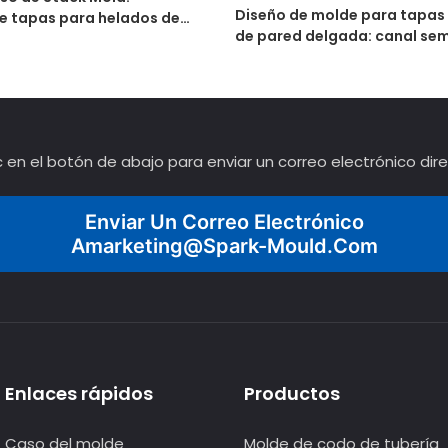
Diseño de molde para tapas
e tapas para helados de
de pared delgada: canal sem
o de alta eficiencia
16 cavidades con expulsión 
ic en el botón de abajo para enviar un correo electrónico di
Enviar Un Correo Electrónico
Amarketing@spark-Mould.com
Enlaces rápidos
Productos
Caso del molde
Molde de codo de tubería